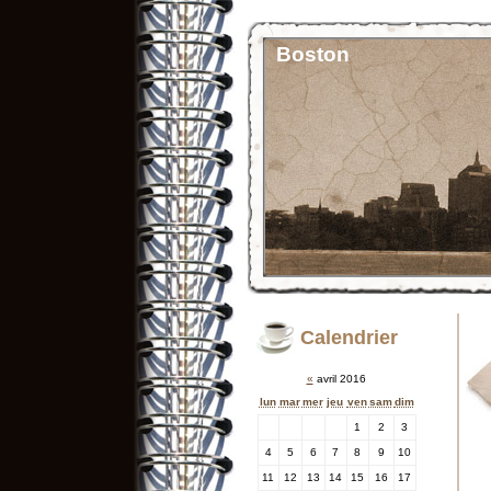
Boston
Calendrier
«
avril 2016
lun
mar
mer
jeu
ven
sam
dim
1
2
3
4
5
6
7
8
9
10
11
12
13
14
15
16
17