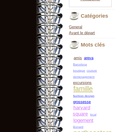
Catégories
General
Avant le départ
Mots clés
amis
areva
Barcelona
boutique
couture
demenagement
excursions
famille
fashion design
grossesse
harvard
square
local
logement
léonard