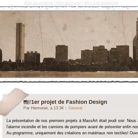
Aller au contenu
|
Aller au menu
|
Aller à la recherche
1er projet de Fashion Design
Par Harmonie, à 13:34
::
General
La présentation de nos premiers projets à MassArt était jeudi soir. Nous 
l'alarme incendie et les camions de pompiers avant de présenter enfin n
Au programme, uniquement des créations en matériaux non textiles! Ouv