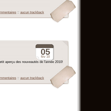
mmentaires
::
aucun trackback
05
fév
10
etit aperçu des nouveautés de l'année 2010!
mmentaires
::
aucun trackback