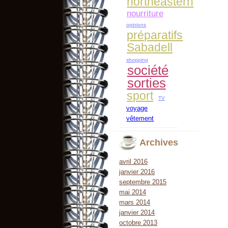
northeastern
nourriture
opinions
préparatifs
Sabadell
shopping
société
sorties
sport
TV
voyage
vêtement
Archives
avril 2016
janvier 2016
septembre 2015
mai 2014
mars 2014
janvier 2014
octobre 2013