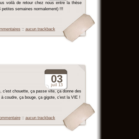
us voilà de retour chez nous entre la thèse
4 petites semaines normalement) !!!
mmentaires
::
aucun trackback
03
juil
13
, c'est chouette, ça passe vite, ça donne des
e à coudre, ça bouge, ça gigote, c'est la VIE !
ommentaire
::
aucun trackback