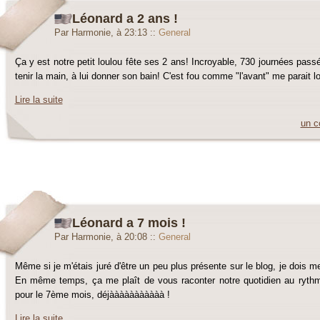
Léonard a 2 ans !
Par Harmonie, à 23:13
::
General
Ça y est notre petit loulou fête ses 2 ans! Incroyable, 730 journées passé
tenir la main, à lui donner son bain! C'est fou comme "l'avant" me parait loi
Lire la suite
un c
Léonard a 7 mois !
Par Harmonie, à 20:08
::
General
Même si je m'étais juré d'être un peu plus présente sur le blog, je dois m
En même temps, ça me plaît de vous raconter notre quotidien au rythme
pour le 7ème mois, déjààààààààààà !
Lire la suite