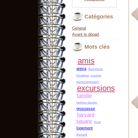
Catégories
General
Avant le départ
Mots clés
amis
areva
Barcelona
boutique
couture
demenagement
excursions
famille
fashion design
grossesse
harvard
square
local
logement
léonard