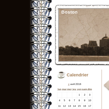
Boston
Calendrier
«
avril 2016
lun
mar
mer
jeu
ven
sam
dim
1
2
3
4
5
6
7
8
9
10
11
12
13
14
15
16
17