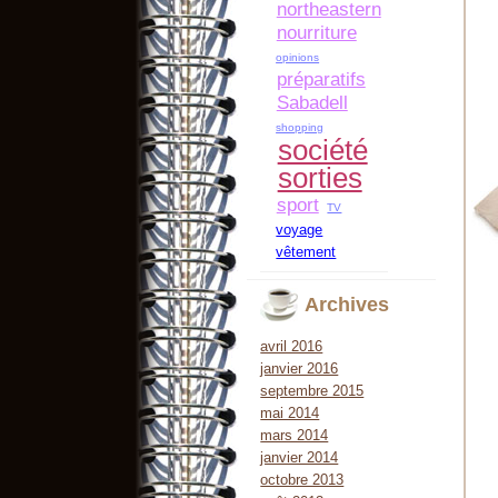
northeastern
nourriture
opinions
préparatifs
Sabadell
shopping
société
sorties
sport
TV
voyage
vêtement
Archives
avril 2016
janvier 2016
septembre 2015
mai 2014
mars 2014
janvier 2014
octobre 2013