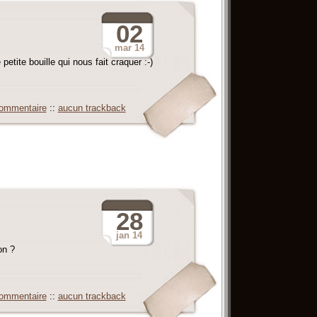
02
mar
14
etite bouille qui nous fait craquer :-)
ommentaire
::
aucun trackback
28
jan
14
on ?
ommentaire
::
aucun trackback