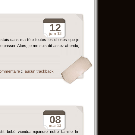
12
juin
13
e listais dans ma tête toutes les choses que je
passer. Alors, je me suis dit assez attendu,
ommentaire
::
aucun trackback
08
mai
13
t bébé viendra rejoindre notre famille fin