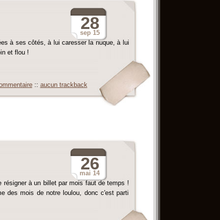
28
sep
15
es à ses côtés, à lui caresser la nuque, à lui
n et flou !
ommentaire
::
aucun trackback
26
mai
14
e résigner à un billet par mois faut de temps !
 des mois de notre loulou, donc c'est parti