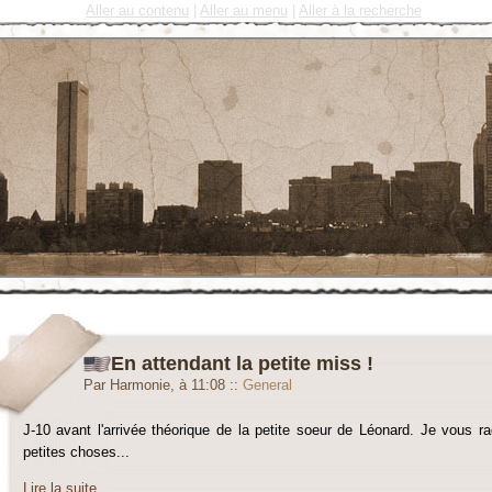
Aller au contenu
|
Aller au menu
|
Aller à la recherche
En attendant la petite miss !
Par Harmonie, à 11:08
::
General
J-10 avant l'arrivée théorique de la petite soeur de Léonard. Je vous 
petites choses...
Lire la suite