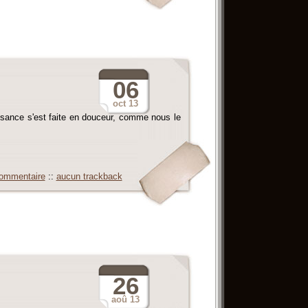
06
oct
13
ssance s'est faite en douceur, comme nous le
ommentaire
::
aucun trackback
26
aoû
13