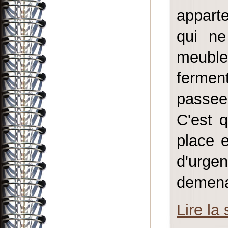
appart
qui ne
meuble
ferment
passee 
C'est 
place e
d'ur
demen
Lire la 