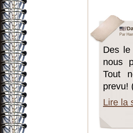
Da
Par Har
Des le
nous p
Tout 
prevu! (
Lire la 