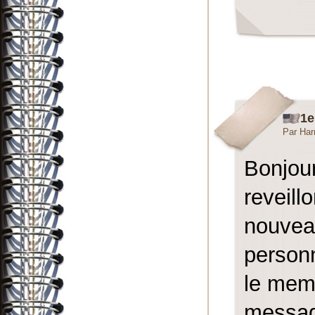
1e
Par Har
Bonjou
reveil
nouve
person
le mem
messa