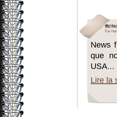
No
Par Har
News fr
que no
USA...
Lire la 