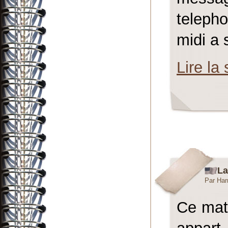
teleph
midi a s
Lire la 
La
Par Har
Ce mat