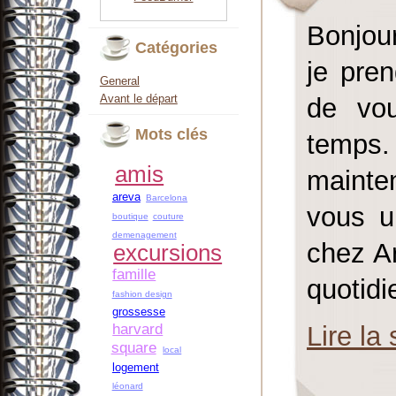
Bonjou
Catégories
je pre
General
Avant le départ
de vou
Mots clés
temps. 
amis
mainte
areva
Barcelona
vous u
boutique
couture
demenagement
chez Ar
excursions
famille
quotidi
fashion design
grossesse
harvard
Lire la 
square
local
logement
léonard