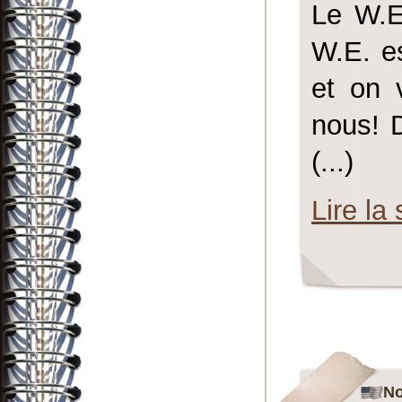
Le W.E.
W.E. es
et on 
nous! 
(...)
Lire la 
No