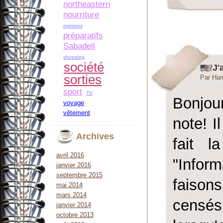
northeastern
nourriture
opinions
préparatifs
Sabadell
shopping
société
J'
sorties
Par Har
sport
TV
Bonjou
voyage
vêtement
note! I
Archives
fait l
avril 2016
"Infor
janvier 2016
septembre 2015
faison
mai 2014
mars 2014
censés
janvier 2014
octobre 2013