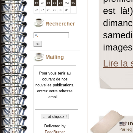
19
20
21
22
23
24
25
est là
26
27
28
29
30
31
dimanc
Rechercher
samedi
images 
Mailing
Lire la 
Pour vous tenir au
courant de nos
nouvelles publications,
entrez votre adresse
email...
Tr
Delivered by
Par led
FeedBurner