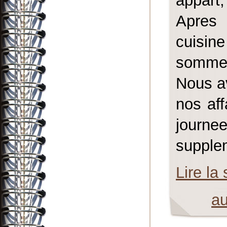
appart
Apres 
cuisin
sommes 
Nous av
nos aff
journ
supplem
Lire la 
a