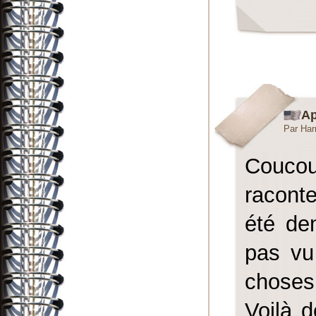
Ap
Par Har
Coucou
raconte
été de
pas vu 
choses
Voilà 