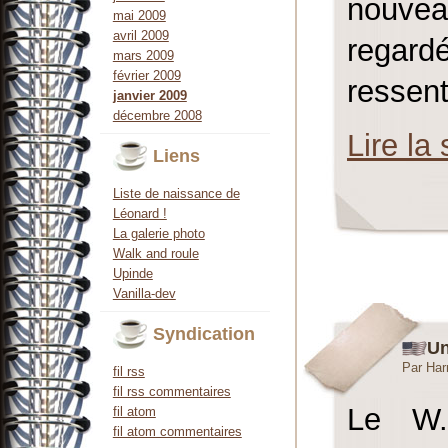
nouvea
mai 2009
avril 2009
regardé
mars 2009
février 2009
ressenti
janvier 2009
décembre 2008
Lire la 
Liens
Liste de naissance de
Léonard !
La galerie photo
Walk and roule
Upinde
Vanilla-dev
Syndication
Un
Par Har
fil rss
fil rss commentaires
Le W.
fil atom
fil atom commentaires