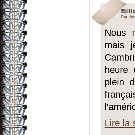
H
Par Har
Nous n
mais j
Cambrid
heure 
plein 
frança
l'améric
Lire la 