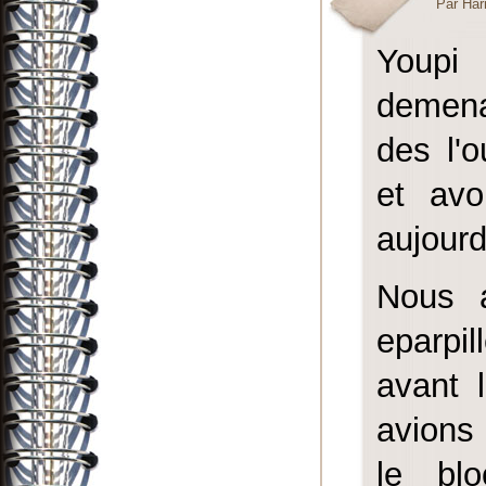
Par Har
Youpi
demenag
des l'
et avo
aujourd
Nous a
eparpil
avant 
avions
le bl