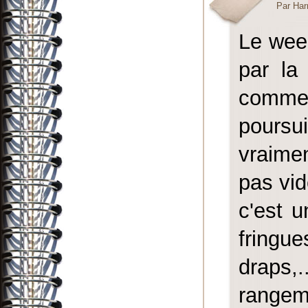
Par Har
Le wee
par la
commenc
poursu
vraime
pas vid
c'est u
fringu
draps,.
rangeme