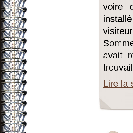
voire 
instal
visite
Sommer
avait r
trouvail
Lire la 