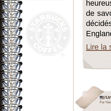
heureu
de sav
décidés
England
Lire la 
Un
Par Har