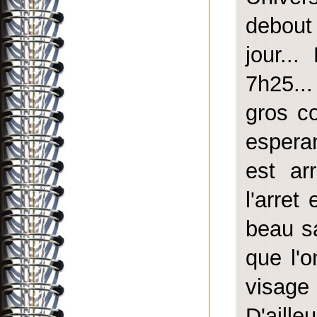
debout
jour..
7h25...
gros c
esperan
est ar
l'arret 
beau s
que l'o
visage
D'aille