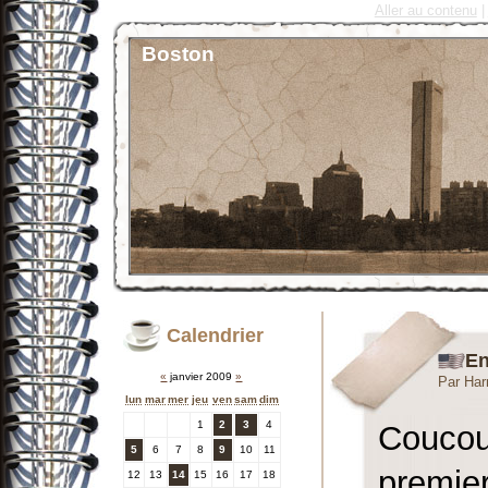
Aller au contenu
|
Boston
Calendrier
En
«
janvier 2009
»
Par Har
lun
mar
mer
jeu
ven
sam
dim
1
2
3
4
Coucou 
5
6
7
8
9
10
11
premier
12
13
14
15
16
17
18