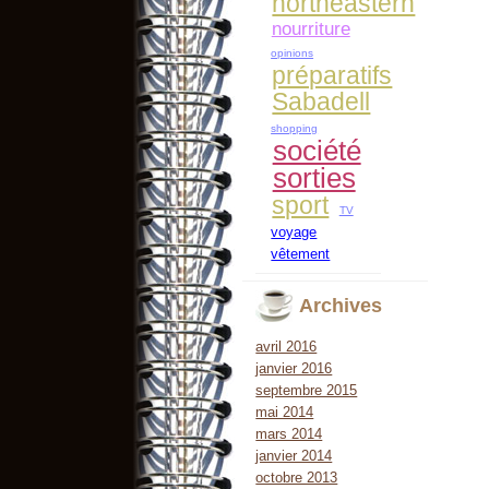
northeastern
nourriture
opinions
préparatifs
Sabadell
shopping
société
sorties
sport
TV
voyage
vêtement
Archives
avril 2016
janvier 2016
septembre 2015
mai 2014
mars 2014
janvier 2014
octobre 2013