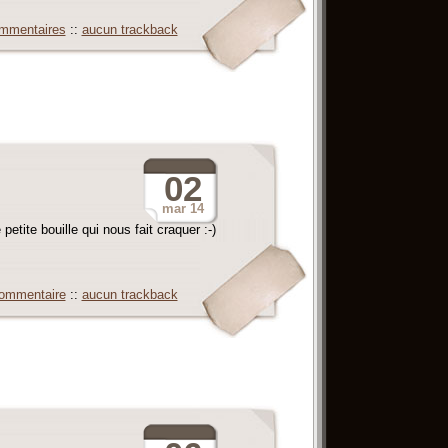
mmentaires
::
aucun trackback
02
mar
14
etite bouille qui nous fait craquer :-)
ommentaire
::
aucun trackback