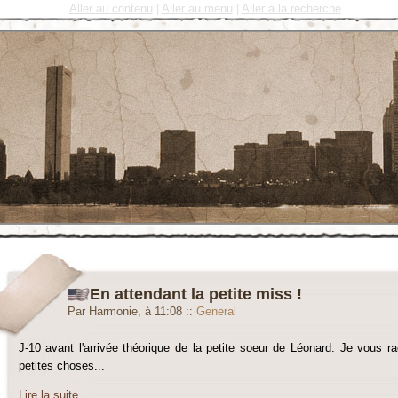
Aller au contenu
|
Aller au menu
|
Aller à la recherche
En attendant la petite miss !
Par Harmonie, à 11:08
::
General
J-10 avant l'arrivée théorique de la petite soeur de Léonard. Je vous 
petites choses...
Lire la suite