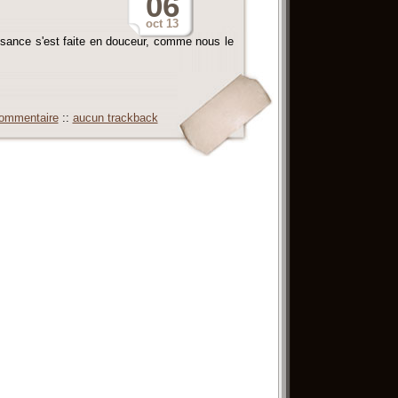
06
oct
13
ssance s'est faite en douceur, comme nous le
ommentaire
::
aucun trackback