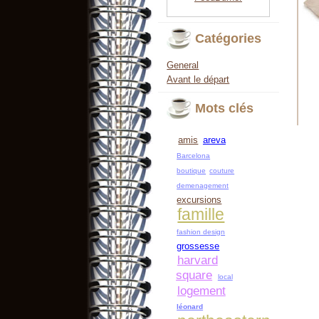
Catégories
General
Avant le départ
Mots clés
amis
areva
Barcelona
boutique
couture
demenagement
excursions
famille
fashion design
grossesse
harvard
square
local
logement
léonard