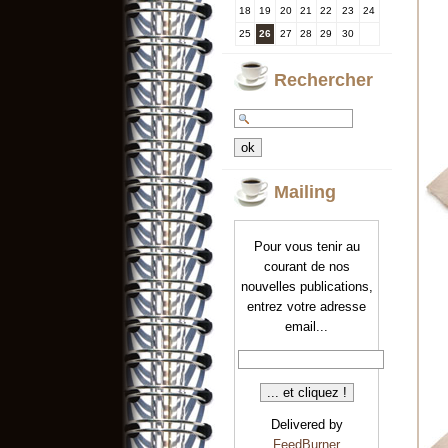
18
19
20
21
22
23
24
25
26
27
28
29
30
Rechercher
Mailing
Pour vous tenir au
courant de nos
nouvelles publications,
entrez votre adresse
email...
Delivered by
FeedBurner