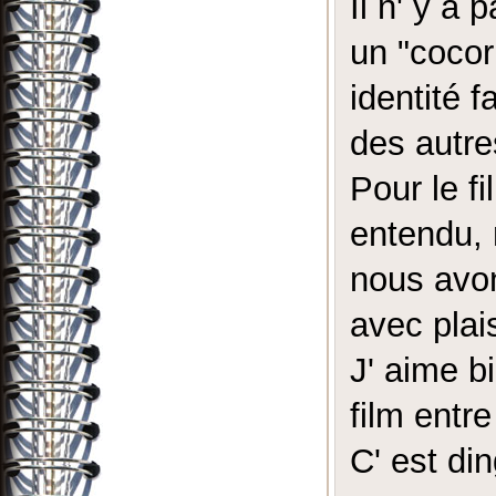
Il n' y a 
un "cocor
identité f
des autre
Pour le f
entendu, 
nous avon
avec plais
J' aime b
film entr
C' est din