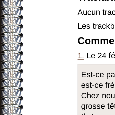
Aucun tra
Les trackb
Commen
1.
Le 24 fé
Est-ce pa
est-ce fr
Chez nous
grosse tê