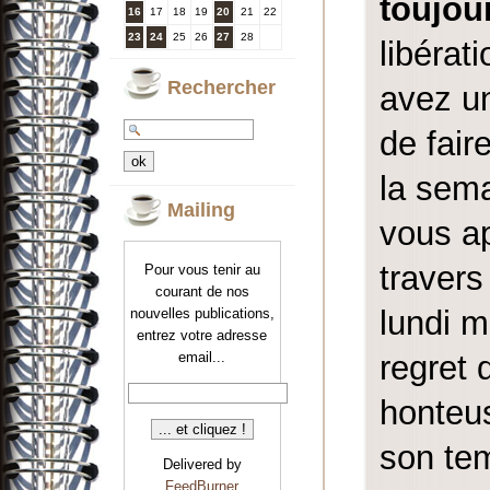
toujou
16
17
18
19
20
21
22
23
24
25
26
27
28
libérat
Rechercher
avez un
de fair
la sema
Mailing
vous ap
traver
Pour vous tenir au
courant de nos
lundi m
nouvelles publications,
entrez votre adresse
regret 
email...
honteus
son tem
Delivered by
FeedBurner