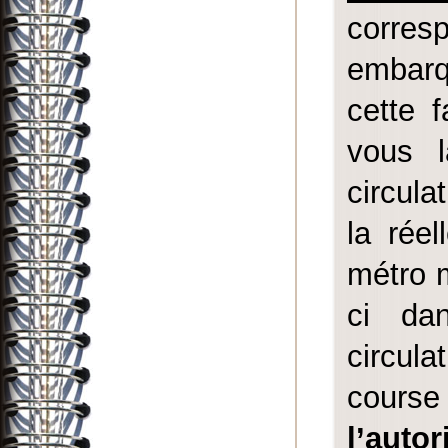
corre
embarq
cette 
vous l
circula
la réel
métro m
ci da
circul
cours
l’autor