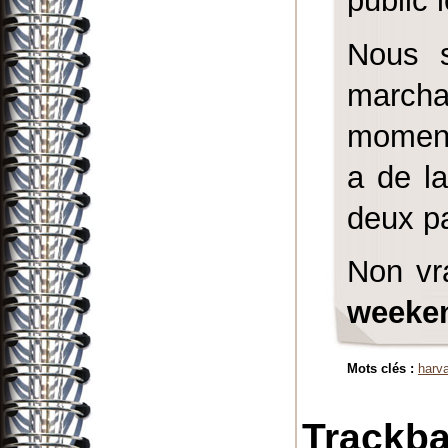
public 
Nous s
march
moments
a de l
deux p
Non vr
weeken
Mots clés :
harv
Trackb