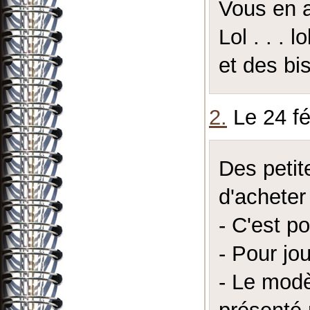
Vous en a
Lol . . . lol
et des bi
2.
Le 24 fé
Des petit
d'acheter
- C'est p
- Pour jo
- Le modè