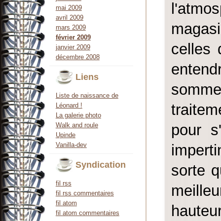
l'atmos
mai 2009
avril 2009
magasi
mars 2009
février 2009
celles 
janvier 2009
décembre 2008
entend
Liens
somme.
Liste de naissance de
traite
Léonard !
La galerie photo
pour s'
Walk and roule
Upinde
Vanilla-dev
impert
Syndication
sorte q
fil rss
meille
fil rss commentaires
fil atom
hauteu
fil atom commentaires