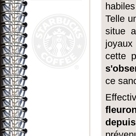
habiles
Telle u
situe 
joyaux 
cette 
s'obse
ce sanc
Effecti
fleuro
depuis
préve