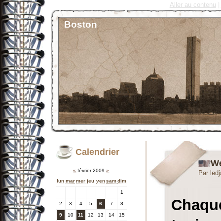
Aller au contenu
|
Boston
Calendrier
We
«
février 2009
»
Par led
lun
mar
mer
jeu
ven
sam
dim
1
Chaque 
2
3
4
5
6
7
8
9
10
11
12
13
14
15