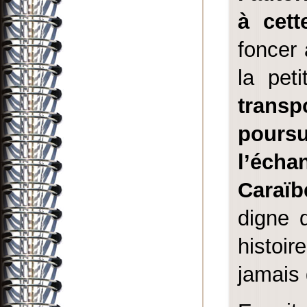
à cett
foncer 
la peti
transp
poursu
l’écha
Caraïb
digne 
histoir
jamais