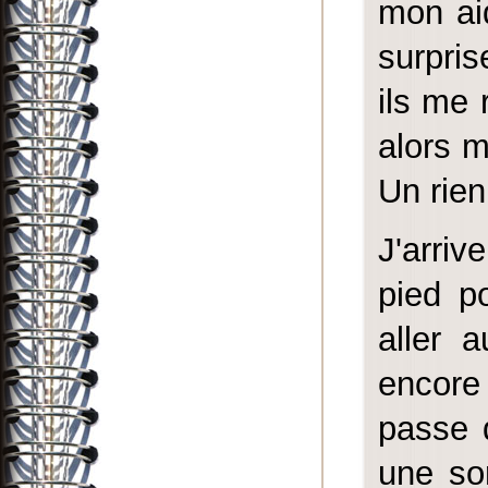
mon ai
surpris
ils me 
alors m
Un rien
J'arri
pied po
aller 
encore
passe 
une sor