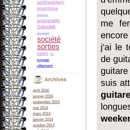
northeastern
nourriture
quelqu
opinions
préparatifs
me fer
Sabadell
encore 
shopping
société
j'ai le
sorties
sport
TV
de guit
voyage
vêtement
guitare
Archives
suis at
avril 2016
guitar
janvier 2016
septembre 2015
longue
mai 2014
mars 2014
weeken
janvier 2014
octobre 2013