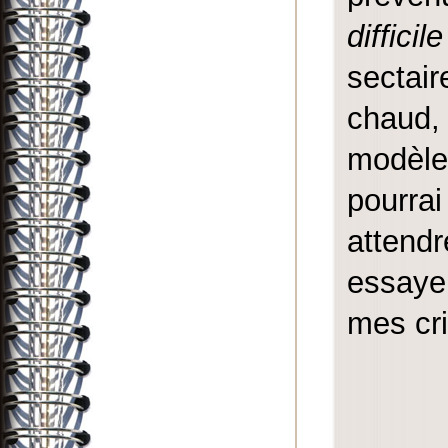
diffici
sectair
chaud,
modèle
pourrai
attend
essaye
mes cri