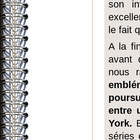
son in
excelle
le fait
A la fi
avant 
nous r
emblém
poursu
entre 
York.
E
séries