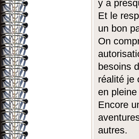
y a presq
Et le res
un bon pac
On compre
autorisat
besoins d
réalité j
en pleine
Encore u
aventures
autres.