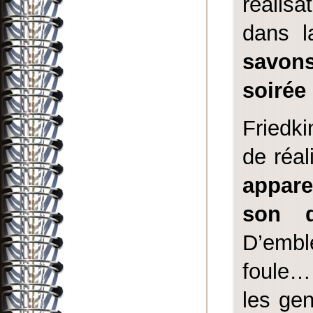
réalisa
dans l
savon
soirée
Friedk
de réal
appar
son d
D’emblé
foule… 
les ge