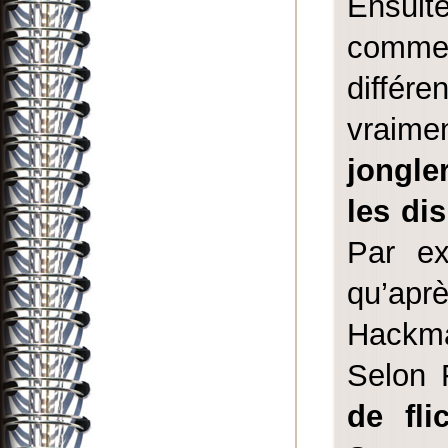
Ensuit
commen
différ
vraime
jongle
les dis
Par ex
qu’apr
Hackma
Selon 
de fli