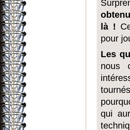
Surpre
obtenu
là !
Ce 
pour jo
Les qu
nous o
intéres
tourné
pourquo
qui aur
techni