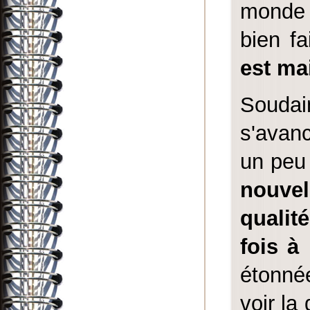
monde 
bien f
est ma
Soudai
s'avanc
un peu 
nouvel
qualit
fois à
étonnée
voir la