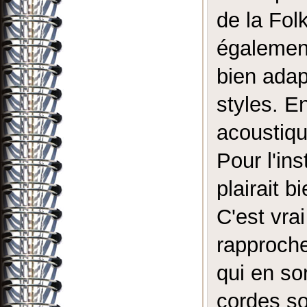
de la Fol
également
bien adap
styles. E
acoustiqu
Pour l'in
plairait b
C'est vra
rapproche
qui en so
cordes so