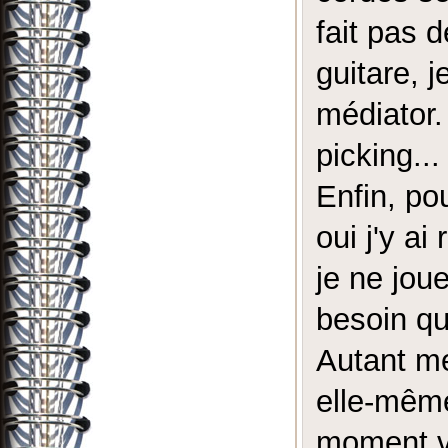
fait pas 
guitare, 
médiator.
picking...
Enfin, po
oui j'y ai
je ne jou
besoin qu
Autant me
elle-même
moment v