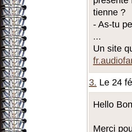
présenté 
tienne ?
- As-tu p
...
Un site qu
fr.audiof
3.
Le 24 fé
Hello Bon
Merci pour