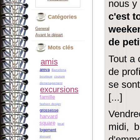
nous y 
c'est t
Catégories
weeken
General
Avant le départ
de pet
Mots clés
Tout a 
amis
de prof
areva
Barcelona
boutique
couture
se sont
demenagement
excursions
[...]
famille
fashion design
grossesse
Vendred
harvard
square
midi, b
local
logement
d'emmen
léonard