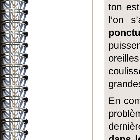
ton est
l’on s
ponct
puisse
oreill
couliss
grande
En com
probl
derniè
dans l