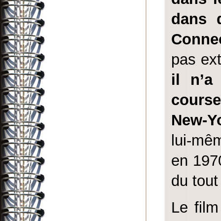
dans q
Connec
pas ext
il n’a
course
New-Yo
lui-mêm
en 1970
du tout
Le fil