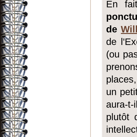
En fa
ponctu
de
Wil
de l'Ex
(ou pas
prenon
places
un peti
aura-t-
plutôt 
intelle