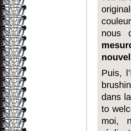
origin
couleu
nous 
mesuro
nouvel
Puis, 
brushi
dans la
to wel
moi, n