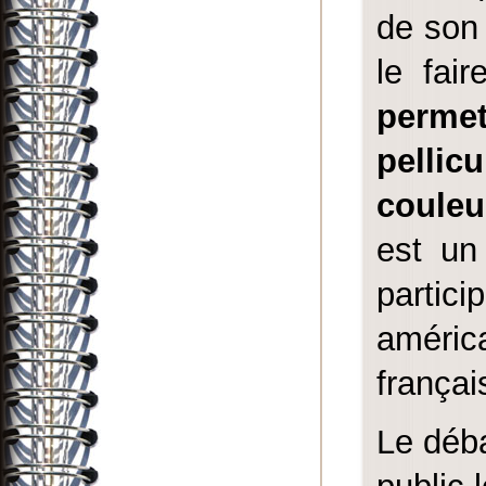
de son 
le fair
permet
pelli
couleu
est un
parti
améric
françai
Le déba